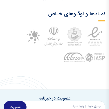
نمـادها و لوگـوهای خـاص
عضویت در خبرنامه
عضویت