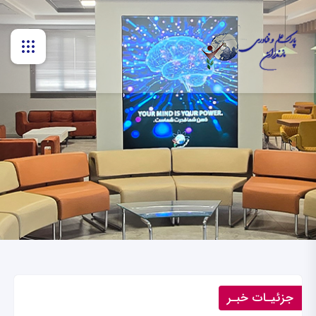
جزئیـات خبـر