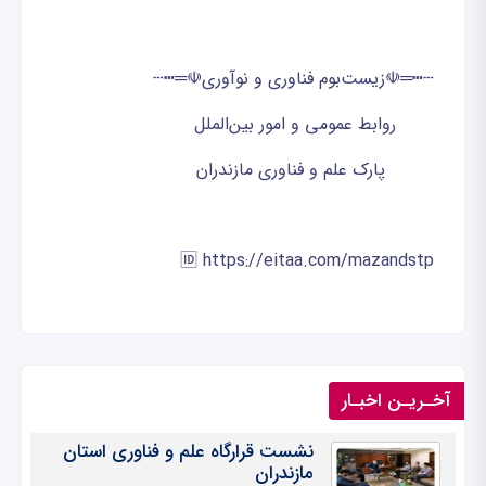
┄┅═☫زیست‌بوم فناوری و نوآوری☫═┅┄
روابط عمومی و امور بین‌الملل
پارک علم و فناوری مازندران
🆔 https://eitaa.com/mazandstp
آخـریـن اخبـار
نشست قرارگاه علم و فناوری استان
مازندران