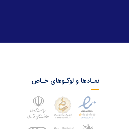
نمـادها و لوگـوهای خـاص