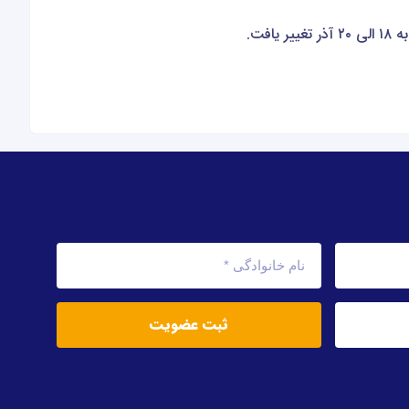
فت.
ثبت عضویت