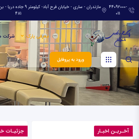
44092000-
مازندران - ساری - خیابان ف
481
011
معرفی پارک
شرکت ه
ورود به پروفایل
آخـریـن اخبـار
جزئیـات خب