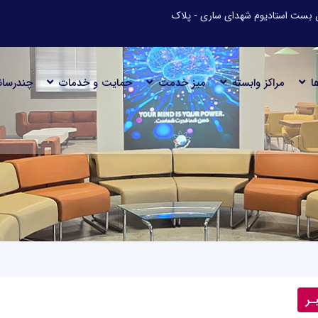
رح آباد- کیلومتر 9 جاده دریا - بن بست استادیوم شهدای ساری - پلاک
ا
مراکز وابسته
میز خدمت
حمایت و خدمات
چندرسان
ـر